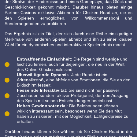
der Straße, der Hindernisse und eines Gameplays, das Glück und
Geschicklichkeit gekonnt mischt. Darüber hinaus bieten einige
Partner-Casinos exklusive Aktionen für Chicken Road an, die es
den Spielern ermöglichen, von Willkommensboni und
Sonderangeboten zu profitieren.
Das Ergebnis ist ein Titel, der sich durch eine Reihe einzigartiger
Merkmale von anderen Spielen abhebt und ihn zu einer idealen
Wahl für ein dynamisches und interaktives Spielerlebnis macht.
Entwaffnende Einfachheit
: Die Regeln sind wenige und
leicht zu lernen, auch für diejenigen, die neu in der Welt
des Online-Glücksspiels sind.
Überwältigende Dynamik
: Jede Runde ist ein
Adrenalinstoß, eine Abfolge von Emotionen, die Sie an den
Bildschirm fesselt.
Fesselnde Interaktivität
: Sie sind nicht nur passiver
Zuschauer, sondern aktiver Protagonist, der den Ausgang
des Spiels mit seinen Entscheidungen beeinflusst.
Hohes Gewinnpotenzial
: Die Belohnungen können
wirklich interessant sein, besonders wenn Sie den Mut
haben zu riskieren, mit der Möglichkeit, Echtgeldpreise zu
erhalten.
Darüber hinaus können Sie wählen, ob Sie Chicken Road in der