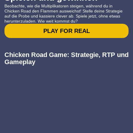
Beobachte, wie die Multiplikatoren steigen, während du in
Chicken Road den Flammen ausweichst! Stelle deine Strategie
auf die Probe und kassiere clever ab. Spiele jetzt, ohne etwas
herunterzuladen. Wie weit kommst du?
PLAY FOR REAL
Chicken Road Game: Strategie, RTP und
Gameplay