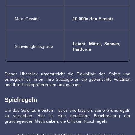
Max. Gewinn
10.000x den Einsatz
Leicht, Mittel, Schwer,
Schwierigkeitsgrade
Hardcore
Dieser Überblick unterstreicht die Flexibilität des Spiels und
ermöglicht es Ihnen, Ihre Strategie an die gewünschte Volatilität
und Ihre Risikopräferenzen anzupassen.
Spielregeln
Um das Spiel zu meistern, ist es unerlässlich, seine Grundregeln
zu verstehen. Hier ist eine detaillierte Beschreibung der
grundlegenden Mechaniken, die Chicken Road regeln.