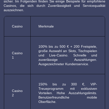
sicher. Im Folgenden finden Sie einige Beispiele für empfohlene
Casinos, die sich durch Zuverlässigkeit und Servicequalität
auszeichnen.
Casino
Merkmale
100% bis zu 500 € + 200 Freispiele,
große Auswahl an Slots, Tischspielen
Casino
und Live-Casino. Schnelle und
1
zuverlässige Auszahlungen.
Ausgezeichneter Kundenservice.
150% bis zu 300 €, VIP-
Treueprogramm mit exklusiven
Casino
Vorteilen. Hohe Auszahlungslimits.
2
Benutzerfreundliche mobile
Oberfläche.