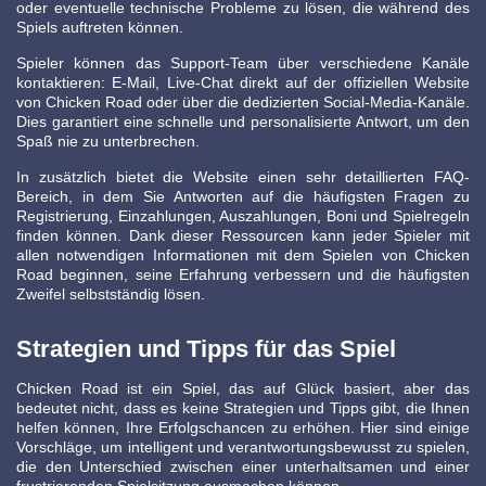
oder eventuelle technische Probleme zu lösen, die während des
Spiels auftreten können.
Spieler können das Support-Team über verschiedene Kanäle
kontaktieren: E-Mail, Live-Chat direkt auf der offiziellen Website
von Chicken Road oder über die dedizierten Social-Media-Kanäle.
Dies garantiert eine schnelle und personalisierte Antwort, um den
Spaß nie zu unterbrechen.
In zusätzlich bietet die Website einen sehr detaillierten FAQ-
Bereich, in dem Sie Antworten auf die häufigsten Fragen zu
Registrierung, Einzahlungen, Auszahlungen, Boni und Spielregeln
finden können. Dank dieser Ressourcen kann jeder Spieler mit
allen notwendigen Informationen mit dem Spielen von Chicken
Road beginnen, seine Erfahrung verbessern und die häufigsten
Zweifel selbstständig lösen.
Strategien und Tipps für das Spiel
Chicken Road ist ein Spiel, das auf Glück basiert, aber das
bedeutet nicht, dass es keine Strategien und Tipps gibt, die Ihnen
helfen können, Ihre Erfolgschancen zu erhöhen. Hier sind einige
Vorschläge, um intelligent und verantwortungsbewusst zu spielen,
die den Unterschied zwischen einer unterhaltsamen und einer
frustrierenden Spielsitzung ausmachen können.