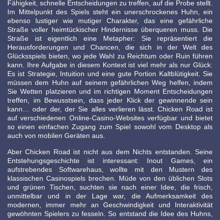
Fähigkeit, schnelle Entscheidungen zu treffen, auf die Probe stellt.
Im Mittelpunkt des Spiels steht ein unerschrockenes Huhn, ein
ebenso lustiger wie mutiger Charakter, das eine gefährliche
Straße voller heimtückischer Hindernisse überqueren muss. Die
Straße ist eigentlich eine Metapher: Sie repräsentiert die
Herausforderungen und Chancen, die sich in der Welt des
Glücksspiels bieten, wo jede Wahl zu Reichtum oder Ruin führen
kann. Ihre Aufgabe in diesem Kontext ist viel mehr als nur Glück:
Es ist Strategie, Intuition und eine gute Portion Kaltblütigkeit. Sie
müssen dem Huhn auf seinem gefährlichen Weg helfen, indem
Sie Wetten platzieren und im richtigen Moment Entscheidungen
treffen, im Bewusstsein, dass jeder Klick der gewinnende sein
kann… oder der, der Sie alles verlieren lässt. Chicken Road ist
auf verschiedenen Online-Casino-Websites verfügbar und bietet
so einen einfachen Zugang zum Spiel sowohl vom Desktop als
auch von mobilen Geräten aus.
Aber Chicken Road ist nicht aus dem Nichts entstanden. Seine
Entstehungsgeschichte ist interessant: Inout Games, ein
aufstrebendes Softwarehaus, wollte mit den Mustern des
klassischen Casinospiels brechen. Müde von den üblichen Slots
und grünen Tischen, suchten sie nach einer Idee, die frisch,
unmittelbar und in der Lage war, die Aufmerksamkeit des
modernen, immer mehr an Geschwindigkeit und Interaktivität
gewöhnten Spielers zu fesseln. So entstand die Idee des Huhns,