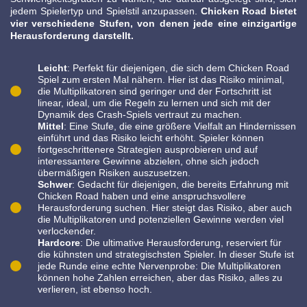
jedem Spielertyp und Spielstil anzupassen.
Chicken Road bietet
vier verschiedene Stufen, von denen jede eine einzigartige
Herausforderung darstellt.
Leicht
: Perfekt für diejenigen, die sich dem Chicken Road
Spiel zum ersten Mal nähern. Hier ist das Risiko minimal,
die Multiplikatoren sind geringer und der Fortschritt ist
linear, ideal, um die Regeln zu lernen und sich mit der
Dynamik des Crash-Spiels vertraut zu machen.
Mittel
: Eine Stufe, die eine größere Vielfalt an Hindernissen
einführt und das Risiko leicht erhöht. Spieler können
fortgeschrittenere Strategien ausprobieren und auf
interessantere Gewinne abzielen, ohne sich jedoch
übermäßigen Risiken auszusetzen.
Schwer
: Gedacht für diejenigen, die bereits Erfahrung mit
Chicken Road haben und eine anspruchsvollere
Herausforderung suchen. Hier steigt das Risiko, aber auch
die Multiplikatoren und potenziellen Gewinne werden viel
verlockender.
Hardcore
: Die ultimative Herausforderung, reserviert für
die kühnsten und strategischsten Spieler. In dieser Stufe ist
jede Runde eine echte Nervenprobe: Die Multiplikatoren
können hohe Zahlen erreichen, aber das Risiko, alles zu
verlieren, ist ebenso hoch.