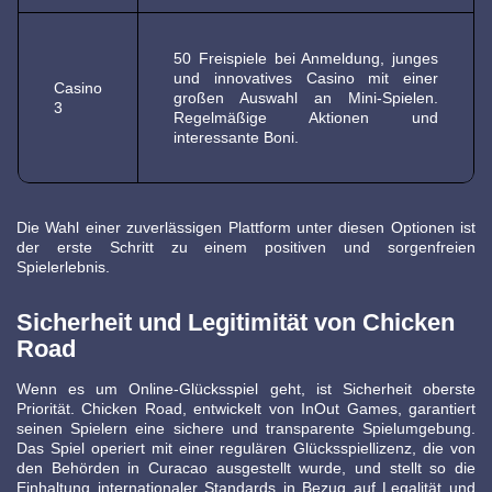
50 Freispiele bei Anmeldung, junges
und innovatives Casino mit einer
Casino
großen Auswahl an Mini-Spielen.
3
Regelmäßige Aktionen und
interessante Boni.
Die Wahl einer zuverlässigen Plattform unter diesen Optionen ist
der erste Schritt zu einem positiven und sorgenfreien
Spielerlebnis.
Sicherheit und Legitimität von Chicken
Road
Wenn es um Online-Glücksspiel geht, ist Sicherheit oberste
Priorität. Chicken Road, entwickelt von InOut Games, garantiert
seinen Spielern eine sichere und transparente Spielumgebung.
Das Spiel operiert mit einer regulären Glücksspiellizenz, die von
den Behörden in Curacao ausgestellt wurde, und stellt so die
Einhaltung internationaler Standards in Bezug auf Legalität und