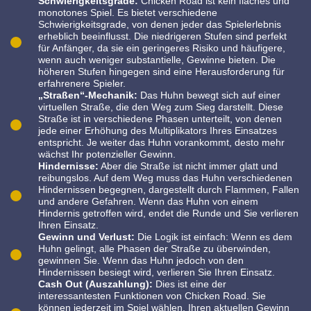
Schwierigkeitsgrade:
Chicken Road ist kein flaches und
monotones Spiel. Es bietet verschiedene
Schwierigkeitsgrade, von denen jeder das Spielerlebnis
erheblich beeinflusst. Die niedrigeren Stufen sind perfekt
für Anfänger, da sie ein geringeres Risiko und häufigere,
wenn auch weniger substantielle, Gewinne bieten. Die
höheren Stufen hingegen sind eine Herausforderung für
erfahrenere Spieler.
„Straßen“-Mechanik:
Das Huhn bewegt sich auf einer
virtuellen Straße, die den Weg zum Sieg darstellt. Diese
Straße ist in verschiedene Phasen unterteilt, von denen
jede einer Erhöhung des Multiplikators Ihres Einsatzes
entspricht. Je weiter das Huhn vorankommt, desto mehr
wächst Ihr potenzieller Gewinn.
Hindernisse:
Aber die Straße ist nicht immer glatt und
reibungslos. Auf dem Weg muss das Huhn verschiedenen
Hindernissen begegnen, dargestellt durch Flammen, Fallen
und andere Gefahren. Wenn das Huhn von einem
Hindernis getroffen wird, endet die Runde und Sie verlieren
Ihren Einsatz.
Gewinn und Verlust:
Die Logik ist einfach: Wenn es dem
Huhn gelingt, alle Phasen der Straße zu überwinden,
gewinnen Sie. Wenn das Huhn jedoch von den
Hindernissen besiegt wird, verlieren Sie Ihren Einsatz.
Cash Out (Auszahlung):
Dies ist eine der
interessantesten Funktionen von Chicken Road. Sie
können jederzeit im Spiel wählen, Ihren aktuellen Gewinn