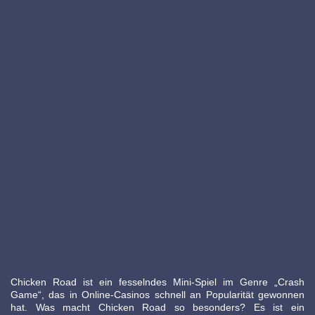
Chicken Road ist ein fesselndes Mini-Spiel im Genre „Crash
Game“, das in Online-Casinos schnell an Popularität gewonnen
hat. Was macht Chicken Road so besonders? Es ist ein