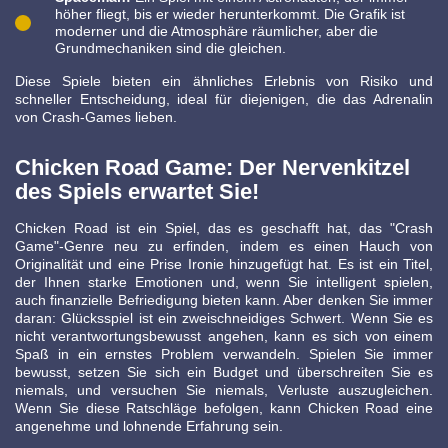
höher fliegt, bis er wieder herunterkommt. Die Grafik ist
moderner und die Atmosphäre räumlicher, aber die
Grundmechaniken sind die gleichen.
Diese Spiele bieten ein ähnliches Erlebnis von Risiko und
schneller Entscheidung, ideal für diejenigen, die das Adrenalin
von Crash-Games lieben.
Chicken Road Game: Der Nervenkitzel
des Spiels erwartet Sie!
Chicken Road ist ein Spiel, das es geschafft hat, das "Crash
Game"-Genre neu zu erfinden, indem es einen Hauch von
Originalität und eine Prise Ironie hinzugefügt hat. Es ist ein Titel,
der Ihnen starke Emotionen und, wenn Sie intelligent spielen,
auch finanzielle Befriedigung bieten kann. Aber denken Sie immer
daran: Glücksspiel ist ein zweischneidiges Schwert. Wenn Sie es
nicht verantwortungsbewusst angehen, kann es sich von einem
Spaß in ein ernstes Problem verwandeln. Spielen Sie immer
bewusst, setzen Sie sich ein Budget und überschreiten Sie es
niemals, und versuchen Sie niemals, Verluste auszugleichen.
Wenn Sie diese Ratschläge befolgen, kann Chicken Road eine
angenehme und lohnende Erfahrung sein.