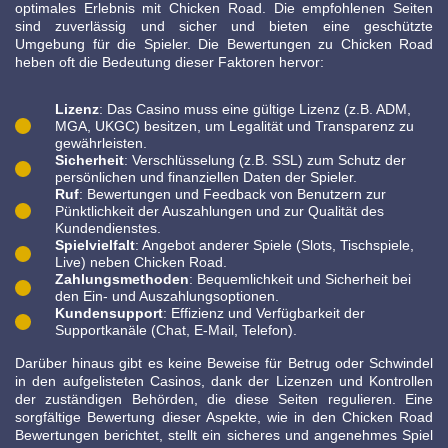
optimales Erlebnis mit Chicken Road. Die empfohlenen Seiten
sind zuverlässig und sicher und bieten eine geschützte
Umgebung für die Spieler. Die Bewertungen zu Chicken Road
heben oft die Bedeutung dieser Faktoren hervor:
Lizenz
: Das Casino muss eine gültige Lizenz (z.B. ADM,
MGA, UKGC) besitzen, um Legalität und Transparenz zu
gewährleisten.
Sicherheit
: Verschlüsselung (z.B. SSL) zum Schutz der
persönlichen und finanziellen Daten der Spieler.
Ruf
: Bewertungen und Feedback von Benutzern zur
Pünktlichkeit der Auszahlungen und zur Qualität des
Kundendienstes.
Spielvielfalt
: Angebot anderer Spiele (Slots, Tischspiele,
Live) neben Chicken Road.
Zahlungsmethoden
: Bequemlichkeit und Sicherheit bei
den Ein- und Auszahlungsoptionen.
Kundensupport
: Effizienz und Verfügbarkeit der
Supportkanäle (Chat, E-Mail, Telefon).
Darüber hinaus gibt es keine Beweise für Betrug oder Schwindel
in den aufgelisteten Casinos, dank der Lizenzen und Kontrollen
der zuständigen Behörden, die diese Seiten regulieren. Eine
sorgfältige Bewertung dieser Aspekte, wie in den Chicken Road
Bewertungen berichtet, stellt ein sicheres und angenehmes Spiel