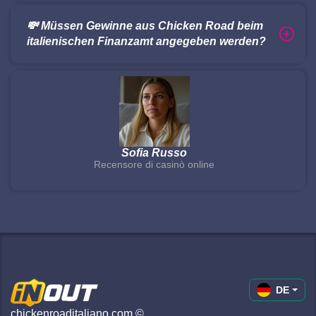
💸 Müssen Gewinne aus Chicken Road beim
italienischen Finanzamt angegeben werden?
Sofia Russo
Recensore di casinò online
DE
chickenroaditaliano.com ©