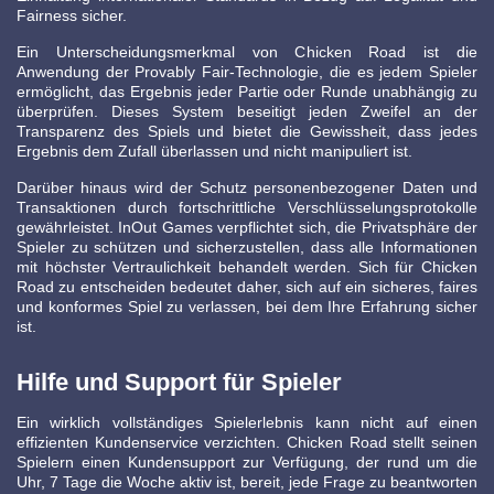
Fairness sicher.
Ein Unterscheidungsmerkmal von Chicken Road ist die
Anwendung der Provably Fair-Technologie, die es jedem Spieler
ermöglicht, das Ergebnis jeder Partie oder Runde unabhängig zu
überprüfen. Dieses System beseitigt jeden Zweifel an der
Transparenz des Spiels und bietet die Gewissheit, dass jedes
Ergebnis dem Zufall überlassen und nicht manipuliert ist.
Darüber hinaus wird der Schutz personenbezogener Daten und
Transaktionen durch fortschrittliche Verschlüsselungsprotokolle
gewährleistet. InOut Games verpflichtet sich, die Privatsphäre der
Spieler zu schützen und sicherzustellen, dass alle Informationen
mit höchster Vertraulichkeit behandelt werden. Sich für Chicken
Road zu entscheiden bedeutet daher, sich auf ein sicheres, faires
und konformes Spiel zu verlassen, bei dem Ihre Erfahrung sicher
ist.
Hilfe und Support für Spieler
Ein wirklich vollständiges Spielerlebnis kann nicht auf einen
effizienten Kundenservice verzichten. Chicken Road stellt seinen
Spielern einen Kundensupport zur Verfügung, der rund um die
Uhr, 7 Tage die Woche aktiv ist, bereit, jede Frage zu beantworten